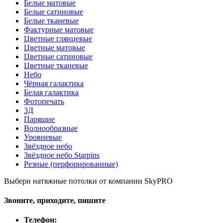
Белые матовые
Белые сатиновые
Белые тканевые
Фактурные матовые
Цветные глянцевые
Цветные матовые
Цветные сатиновые
Цветные тканевые
Небо
Чёрная галактика
Белая галактика
Фотопечать
3Д
Парящие
Волнообразные
Уровневые
Звёздное небо
Звёздное небо Starpins
Резные (перфорированные)
Выбери натяжные потолки от компании
SkyPRO
Звоните, приходите, пишите
Телефон: