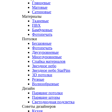
Глянцевые
Матовые
Сатиновые
Материалы
Тканевые
ПВХ
Бамбуковые
Фотопечать
Потолки
Бесшовные
Фотопечать
Двухуровневые
Многоуровневые
Спайка материалов
Звездное небо
Звездное небо StarPins
3D потолки
Резные
Волнообразные
Дизайн
Парящие потолки
Парящие шторы
Светодиодная подсветка
Советы дизайнеров
Кухня