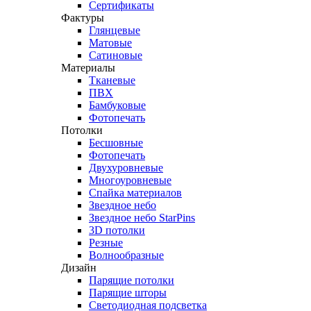
Сертификаты
Фактуры
Глянцевые
Матовые
Сатиновые
Материалы
Тканевые
ПВХ
Бамбуковые
Фотопечать
Потолки
Бесшовные
Фотопечать
Двухуровневые
Многоуровневые
Спайка материалов
Звездное небо
Звездное небо StarPins
3D потолки
Резные
Волнообразные
Дизайн
Парящие потолки
Парящие шторы
Светодиодная подсветка