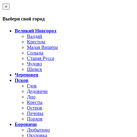
×
Выбери свой город
Великий Новгород
Валдай
Крестцы
Малая Вишера
Сольцы
Старая Русса
Чудово
Шимск
Череповец
Псков
Гдов
Дедовичи
Дно
Кресты
Остров
Печоры
Порхов
Боровичи
Любытино
Окуловка