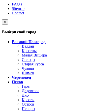
FAQ's
Sitemap
Contact
×
Выбери свой город
Великий Новгород
Валдай
Крестцы
Малая Вишера
Сольцы
Старая Русса
Чудово
Шимск
Череповец
Псков
Гдов
Дедовичи
Дно
Кресты
Остров
Печоры