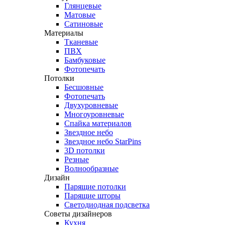
Глянцевые
Матовые
Сатиновые
Материалы
Тканевые
ПВХ
Бамбуковые
Фотопечать
Потолки
Бесшовные
Фотопечать
Двухуровневые
Многоуровневые
Спайка материалов
Звездное небо
Звездное небо StarPins
3D потолки
Резные
Волнообразные
Дизайн
Парящие потолки
Парящие шторы
Светодиодная подсветка
Советы дизайнеров
Кухня