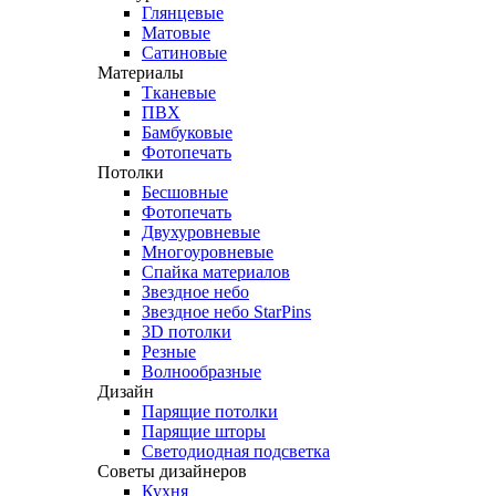
Глянцевые
Матовые
Сатиновые
Материалы
Тканевые
ПВХ
Бамбуковые
Фотопечать
Потолки
Бесшовные
Фотопечать
Двухуровневые
Многоуровневые
Спайка материалов
Звездное небо
Звездное небо StarPins
3D потолки
Резные
Волнообразные
Дизайн
Парящие потолки
Парящие шторы
Светодиодная подсветка
Советы дизайнеров
Кухня