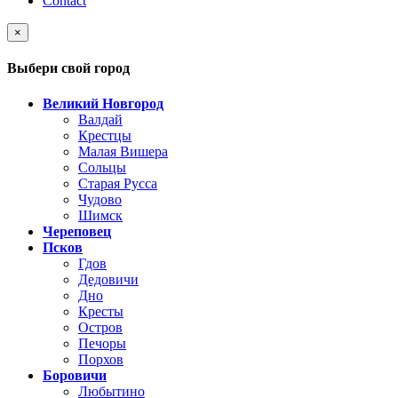
Contact
×
Выбери свой город
Великий Новгород
Валдай
Крестцы
Малая Вишера
Сольцы
Старая Русса
Чудово
Шимск
Череповец
Псков
Гдов
Дедовичи
Дно
Кресты
Остров
Печоры
Порхов
Боровичи
Любытино