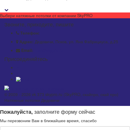
Выбери натяжные потолки от компании
SkyPRO
Звоните, приходите, пишите
Телефон:
Адрес:
Дедовичи, Псков, ул. Яна Фабрициуса, д.25
Email:
mail@skypro.ru
Присоединяйтесь
© 2009 - 2026 vk 373 skypro.ru (SkyPRO, скайпро, скай про)
Натяжные потолки Дедовичи
заполните форму сейчас
Пожалуйста,
Мы перезвоним Вам в ближайшее время, спасибо