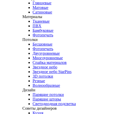
Глянцевые
Матовые
Сатиновые
Материалы
Тканевые
ПВХ
Бамбуковые
Фотопечать
Потолки
Бесшовные
Фотопечать
Двухуровневые
Многоуровневые
Спайка материалов
Звездное небо
Звездное небо StarPins
3D потолки
Резные
Волнообразные
Дизайн
Парящие потолки
Парящие шторы
Светодиодная подсветка
Советы дизайнеров
Кухня