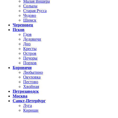
Малая Вишера
Сольцы
Старая Русса
Чудово
Шимск
Череповец
Псков
Гдов
Дедовичи
Дно
Кресты
Остров
Печоры
Порхов
Боровичи
Любытино
Окуловка
Пестово
Хвойная
Петрозаводск
Москва
Санкт-Петербург
Луга
Кириши