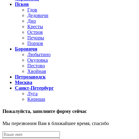
Псков
Гдов
Дедовичи
Дно
Кресты
Остров
Печоры
Порхов
Боровичи
Любытино
Окуловка
Пестово
Хвойная
Петрозаводск
Москва
Санкт-Петербург
Луга
Кириши
Пожалуйста,
заполните форму сейчас
Мы перезвоним Вам в ближайшее время, спасибо