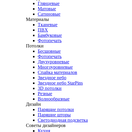
Глянцевые
Матовые
Сатиновые
Материалы
Тканевые
ПВХ
Бамбуковые
Фотопечать
Потолки
Бесшовные
Фотопечать
Двухуровневые
Многоуровневые
Спайка материалов
Звездное небо
Звездное небо StarPins
3D потолки
Резные
Волнообразные
Дизайн
Парящие потолки
Парящие шторы
Светодиодная подсветка
Советы дизайнеров
Кухня