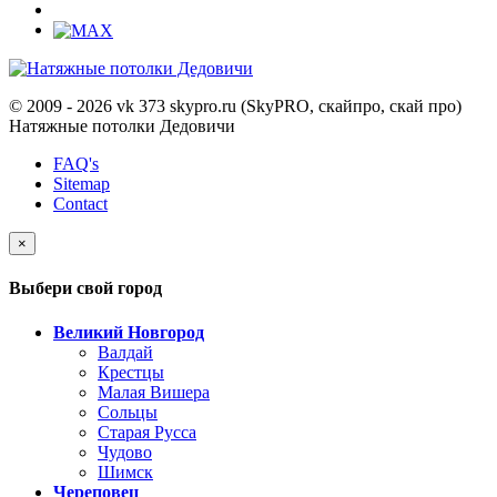
© 2009 - 2026 vk 373 skypro.ru (SkyPRO, скайпро, скай про)
Натяжные потолки Дедовичи
FAQ's
Sitemap
Contact
×
Выбери свой город
Великий Новгород
Валдай
Крестцы
Малая Вишера
Сольцы
Старая Русса
Чудово
Шимск
Череповец