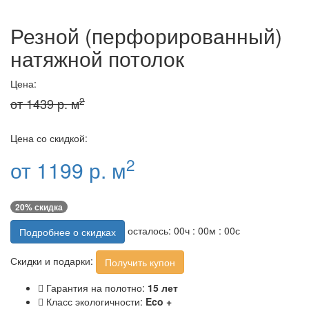
Резной (перфорированный)
натяжной потолок
Цена:
2
от 1439 р. м
Цена со скидкой:
2
от 1199 р. м
20% скидка
осталось:
00
ч :
00
м :
00
с
Подробнее о скидках
Скидки и подарки:
Получить купон
Гарантия на полотно:
15 лет
Класс экологичности:
Eco +