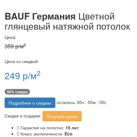
BAUF Германия
Цветной
глянцевый натяжной потолок
Цена:
2
359 р/м
Цена со скидкой:
2
249 р/м
30% скидка
осталось:
00
ч :
00
м :
00
с
Подробнее о скидках
Скидки и подарки:
Получить купон
Гарантия на полотно:
15 лет
Класс экологичности:
Eco