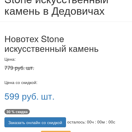
камень в Дедовичах
Новотех Stone
искусственный камень
Цена:
779 руб. шт.
Цена со скидкой:
599 руб. шт.
30 % скидка
осталось:
00
ч :
00
м :
00
с
Заказать онлайн со скидкой